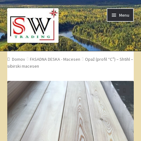
Skip
Skip
Menu
to
to
navigation
content
Terasna deska
Domov
FASADNA DESKA - Macesen
Opaž (profil “C”) – Shtihl –
sibirski macesen
Fasadna deska
Žagan les
🔍
Skobljani izdelki
Oglje
Cenik