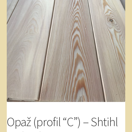
Akcije – sibirski macesen
Kontakt
Splošni pogoji poslovanja
Varovanje zasebnosti
Opaž (profil “C”) – Shtihl