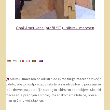
Opaž Amerikana (profil “C”) – sibirski macesen
(!)
Sibirski macesen
se odlikuje od
evropskega macesna
z večjo
trdoto
,
obstojnostjo
in lepo
teksturo
zaradi bistveno počasnejše
rasti dreves na področjih s strogim sibirskim podnebjem. Sibirski
macesen je prepojen s smolo, ima enakomerne letnice, precej
manj grč in je več stabilen.