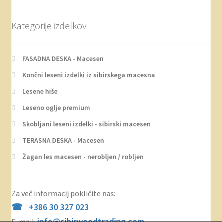
Kategorije izdelkov
FASADNA DESKA - Macesen
Končni leseni izdelki iz sibirskega macesna
Lesene hiše
Leseno oglje premium
Skobljani leseni izdelki - sibirski macesen
TERASNA DESKA - Macesen
Žagan les macesen - nerobljen / robljen
Za več informacij pokličite nas:
+386 30 327 023
info@sibirwoodtrading.com
E-mail: