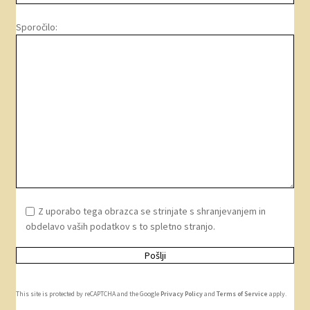
Sporočilo:
Z uporabo tega obrazca se strinjate s shranjevanjem in
obdelavo vaših podatkov s to spletno stranjo.
This site is protected by reCAPTCHA and the Google
Privacy Policy
and
Terms of Service
apply.