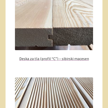
Deska za tla (profil “C”) – sibirski macesen