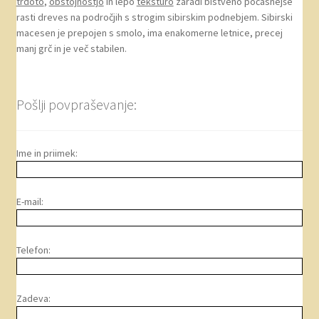
trdoto
,
obstojnostjo
in lepo
teksturo
zaradi bistveno počasnejše
rasti dreves na področjih s strogim sibirskim podnebjem. Sibirski
macesen je prepojen s smolo, ima enakomerne letnice, precej
manj grč in je več stabilen.
Pošlji povpraševanje:
Ime in priimek:
E-mail:
Telefon:
Zadeva: