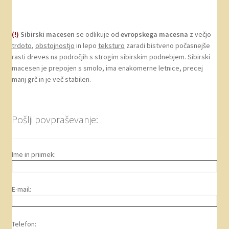
(!)
Sibirski macesen
se odlikuje od
evropskega macesna
z večjo
trdoto
,
obstojnostjo
in lepo
teksturo
zaradi bistveno počasnejše
rasti dreves na področjih s strogim sibirskim podnebjem. Sibirski
macesen je prepojen s smolo, ima enakomerne letnice, precej
manj grč in je več stabilen.
Pošlji povpraševanje:
Ime in priimek:
E-mail:
Telefon: