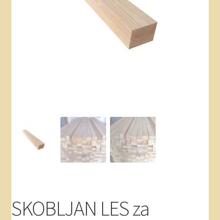
Akcije – sibirski macesen
Kontakt
Splošni pogoji poslovanja
Varovanje zasebnosti
SKOBLJAN LES za