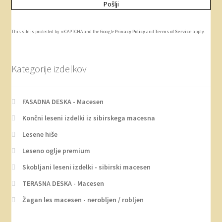
This site is protected by reCAPTCHA and the Google
Privacy Policy
and
Terms of Service
apply.
Kategorije izdelkov
FASADNA DESKA - Macesen
Končni leseni izdelki iz sibirskega macesna
Lesene hiše
Leseno oglje premium
Skobljani leseni izdelki - sibirski macesen
TERASNA DESKA - Macesen
Žagan les macesen - nerobljen / robljen